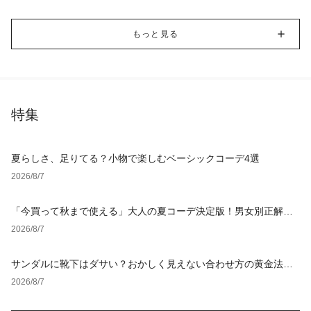
もっと見る
特集
夏らしさ、足りてる？小物で楽しむベーシックコーデ4選
2026/8/7
「今買って秋まで使える」大人の夏コーデ決定版！男女別正解ス
タイルとNGな着こなし
2026/8/7
サンダルに靴下はダサい？おかしく見えない合わせ方の黄金法則
と男女別おすすめコーデ
2026/8/7