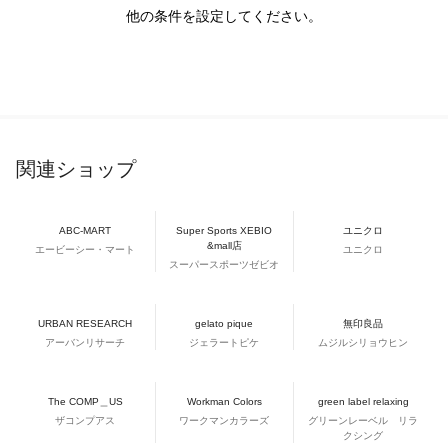
他の条件を設定してください。
関連ショップ
ABC-MART
Super Sports XEBIO
ユニクロ
&mall店
エービーシー・マート
ユニクロ
スーパースポーツゼビオ
URBAN RESEARCH
gelato pique
無印良品
アーバンリサーチ
ジェラートピケ
ムジルシリョウヒン
The COMP＿US
Workman Colors
green label relaxing
ザコンプアス
ワークマンカラーズ
グリーンレーベル リラ
クシング