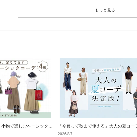
もっと見る
？小物で楽しむベーシックコ
「今買って秋まで使える」大人の夏コー
版！男女別正解スタイルとNGな着こなし
2026/8/7