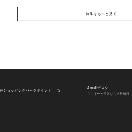
特集をもっと見る
&mallデスク
井ショッピングパークポイント
ららぽーと受取なら送料無料