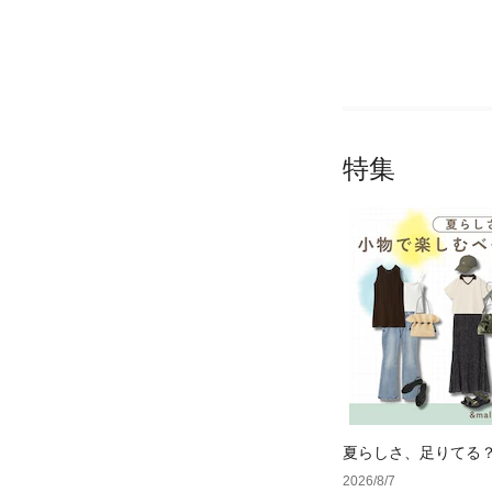
特集
夏らしさ、足りてる
ーデ4選
2026/8/7