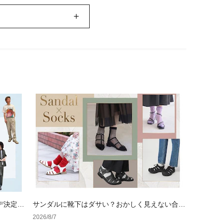
デ決定
サンダルに靴下はダサい？おかしく見えない合わ
せ方の黄金法則と男女別おすすめコーデ
2026/8/7