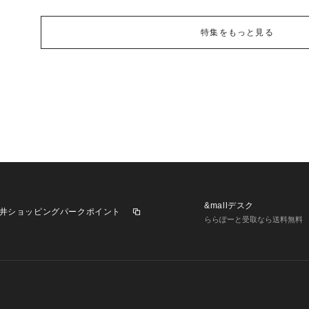
特集をもっと見る
&mallデスク
井ショッピングパークポイント
ららぽーと受取なら送料無料