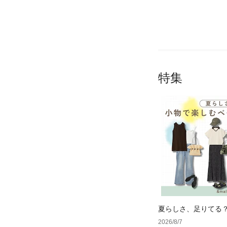
特集
夏らしさ、足りてる
ーデ4選
2026/8/7