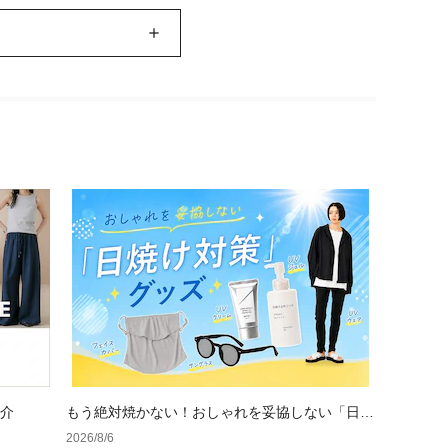
紹介
もう絶対焼かない！おしゃれを妥協しない「日焼
け対策」グッズ
2026/8/6