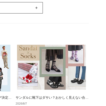
デ決定
サンダルに靴下はダサい？おかしく見えない合わ
せ方の黄金法則と男女別おすすめコーデ
2026/8/7