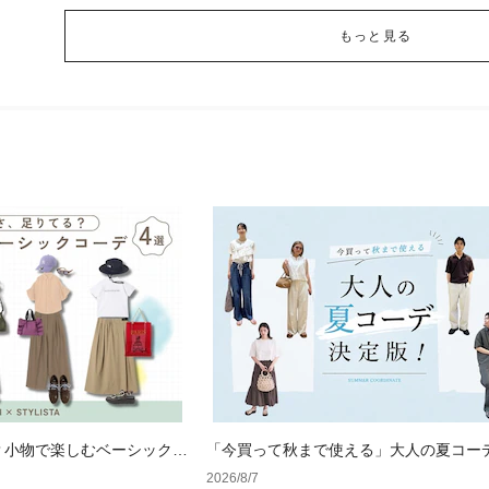
もっと見る
？小物で楽しむベーシックコ
「今買って秋まで使える」大人の夏コー
版！男女別正解スタイルとNGな着こなし
2026/8/7