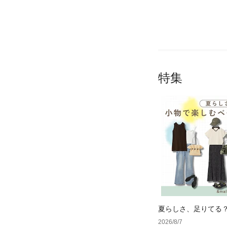
特集
夏らしさ、足りてる
ーデ4選
2026/8/7