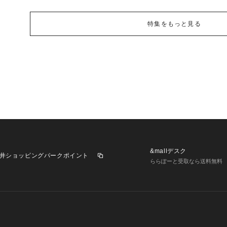
特集をもっと見る
&mallデスク
井ショッピングパークポイント
ららぽーと受取なら送料無料