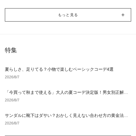
もっと見る
特集
夏らしさ、足りてる？小物で楽しむベーシックコーデ4選
2026/8/7
「今買って秋まで使える」大人の夏コーデ決定版！男女別正解ス
タイルとNGな着こなし
2026/8/7
サンダルに靴下はダサい？おかしく見えない合わせ方の黄金法則
と男女別おすすめコーデ
2026/8/7