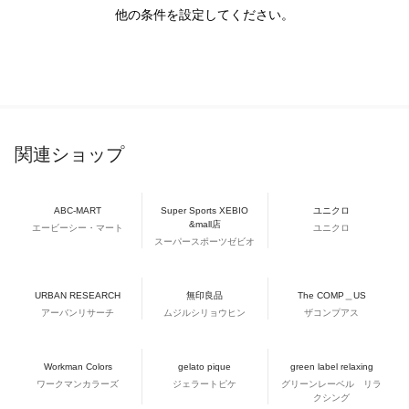
他の条件を設定してください。
関連ショップ
ABC-MART
Super Sports XEBIO
ユニクロ
&mall店
エービーシー・マート
ユニクロ
スーパースポーツゼビオ
URBAN RESEARCH
無印良品
The COMP＿US
アーバンリサーチ
ムジルシリョウヒン
ザコンプアス
Workman Colors
gelato pique
green label relaxing
ワークマンカラーズ
ジェラートピケ
グリーンレーベル リラ
クシング