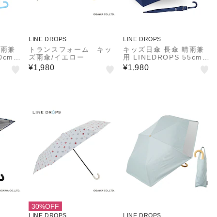
LINE DROPS
LINE DROPS
晴雨兼
トランスフォーム キッ
キッズ日傘 長傘 晴雨兼
0cm
ズ雨傘/イエロー
用 LINEDROPS 55cm
ット率
ジャンプ式 UVカット率
¥1,980
¥1,980
上 遮
＆遮光率99.9％以上 遮
 尖っ
熱効果 はっ水加工 尖っ
反射テ
ていないT型露先 反射テ
本骨
ープ 透明窓つき 8本骨
31
通学 ネイビー 54632
30%OFF
LINE DROPS
LINE DROPS