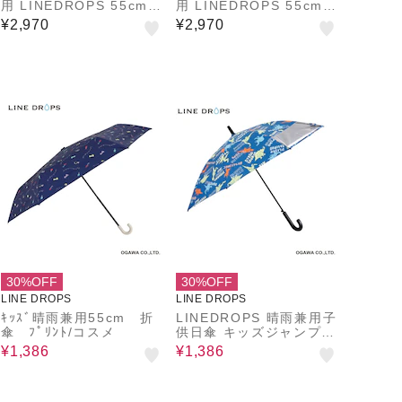
用 LINEDROPS 55cm
用 LINEDROPS 55cm
ジャンプ式 UVカット率
ジャンプ式 UVカット率
¥2,970
¥2,970
＆遮光率99.9％以上 遮
＆遮光率99.9％以上 遮
熱効果 はっ水加工 尖っ
熱効果 はっ水加工 尖っ
ていないT型露先 反射テ
ていないT型露先 反射テ
ープ 透明窓つき 8本骨
ープ 透明窓つき 8本骨
通学 合板手元 ニュアン
通学 合板手元 ニュアン
スカラー ネームタグ 54
スカラー ネームタグ 54
789 54790 54791 547
789 54790 54791 547
92
92
30%OFF
30%OFF
LINE DROPS
LINE DROPS
ｷｯｽﾞ晴雨兼用55cm 折
LINEDROPS 晴雨兼用子
傘 ﾌﾟﾘﾝﾄ/コスメ
供日傘 キッズジャンプ式
長傘 昨年話題となった子
¥1,386
¥1,386
供日傘のパイオニア UV
カット率＆遮光率99％以
上 遮熱効果付き 抗菌加