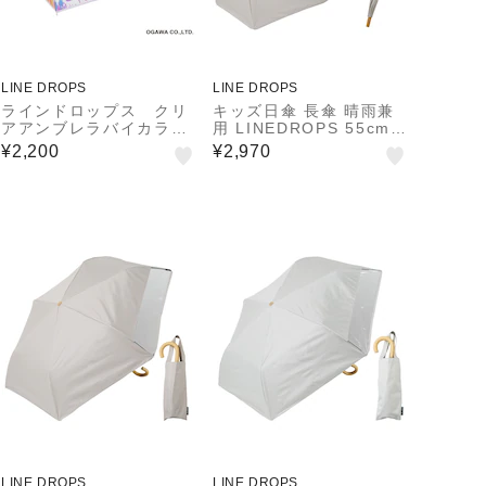
LINE DROPS
LINE DROPS
ラインドロップス クリ
キッズ日傘 長傘 晴雨兼
アアンブレラバイカラ
用 LINEDROPS 55cm
ー 50㎝ ブルー
ジャンプ式 UVカット率
¥2,200
¥2,970
＆遮光率99.9％以上 遮
熱効果 はっ水加工 尖っ
ていないT型露先 反射テ
ープ 透明窓つき 8本骨
通学 合板手元 ニュアン
スカラー ネームタグ 54
789 54790 54791 547
92
LINE DROPS
LINE DROPS