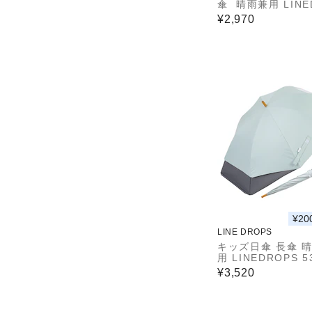
傘 晴雨兼用 LINE
S 55cm 手開き式
¥2,970
ット率＆遮光率99.
上 遮熱効果 はっ
尖っていないT型露
射テープ 透明窓つ
骨 トート型収納バ
通学 合板手元 ニ
スカラー ネームタ
納しやすいケース 5
54794 54795 54
¥20
LINE DROPS
キッズ日傘 長傘 
用 LINEDROPS 5
手開き式 UVカッ
¥3,520
光率99.9％ 遮熱効
っ水加工 尖ってい
型露先 反射テープ