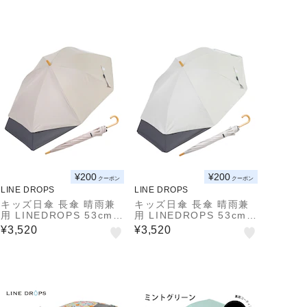
量 191g 55cm 6本骨 ラ
インドロップス Hyacint
h はっ水 携帯しやすい
持ち運び便利 安全手開き
57188
¥200
¥200
クーポン
クーポン
LINE DROPS
LINE DROPS
キッズ日傘 長傘 晴雨兼
キッズ日傘 長傘 晴雨兼
用 LINEDROPS 53cm
用 LINEDROPS 53cm
手開き式 UVカット率&遮
手開き式 UVカット率&遮
¥3,520
¥3,520
光率99.9％ 遮熱効果 は
光率99.9％ 遮熱効果 は
っ水加工 尖っていないT
っ水加工 尖っていないT
型露先 反射テープ 透明
型露先 反射テープ 透明
窓つき 8本骨 通学 後ろ
窓つき 8本骨 通学 後ろ
が伸びる傘 合板手元 ニ
が伸びる傘 合板手元 ニ
ュアンスカラー 60423 6
ュアンスカラー 60423 6
0424 60425 60426
0424 60425 60426