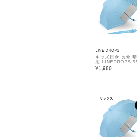
LINE DROPS
キッズ日傘 長傘 
用 LINEDROPS 5
ジャンプ式 UVカ
¥1,980
＆遮光率99.9％以
熱効果 はっ水加工
ていないT型露先 
ープ 透明窓つき 8
通学 サックス 546