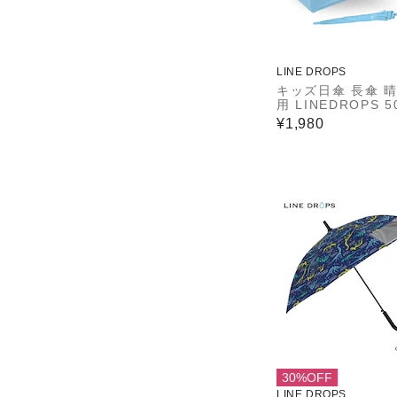
LINE DROPS
キッズ日傘 長傘 
用 LINEDROPS 5
ジャンプ式 UVカ
¥1,980
＆遮光率99.9％以
熱効果 はっ水加工
ていないT型露先 
ープ 透明窓つき 8
通学 サックス 546
30%OFF
LINE DROPS