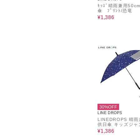
ｷｯｽﾞ晴雨兼用50c
傘 ﾌﾟﾘﾝﾄ/恐竜
¥1,386
30%OFF
LINE DROPS
LINEDROPS 晴
供日傘 キッズジャ
長傘 昨年話題とな
¥1,386
供日傘のパイオニア
カット率＆遮光率9