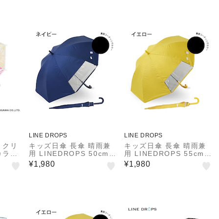
抗菌加
9％以上 遮熱効果付き 5
ズミック
0cm ピンク はっ水 反射
用 チ
プリント付 トートバック
チャイ
型共袋付 チャイルドパラ
ソル チャイパラ 53178
LINE DROPS
LINE DROPS
 クリ
キッズ日傘 長傘 晴雨兼
キッズ日傘 長傘 晴雨兼
カラ
用 LINEDROPS 50cm
用 LINEDROPS 55cm
ー
ジャンプ式 UVカット率
ジャンプ式 UVカット率
¥1,980
¥1,980
＆遮光率99.9％以上 遮
＆遮光率99.9％以上 遮
熱効果 はっ水加工 尖っ
熱効果 はっ水加工 尖っ
ていないT型露先 反射テ
ていないT型露先 反射テ
ープ 透明窓つき 8本骨
ープ 透明窓つき 8本骨
通学 ネイビー 54627
通学 イエロー 54633