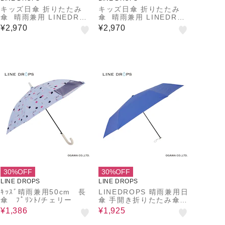
キッズ日傘 折りたたみ
キッズ日傘 折りたたみ
傘 晴雨兼用 LINEDROP
傘 晴雨兼用 LINEDROP
S 55cm 手開き式 UVカ
S 55cm 手開き式 UVカ
¥2,970
¥2,970
ット率＆遮光率99.9％以
ット率＆遮光率99.9％以
上 遮熱効果 はっ水加工
上 遮熱効果 はっ水加工
尖っていないT型露先 反
尖っていないT型露先 反
射テープ 透明窓つき 6本
射テープ 透明窓つき 6本
骨 トート型収納バッグ
骨 トート型収納バッグ
通学 合板手元 ニュアン
通学 合板手元 ニュアン
スカラー ネームタグ 収
スカラー ネームタグ 収
納しやすいケース 54793
納しやすいケース 54793
54794 54795 54796
54794 54795 54796
30%OFF
30%OFF
LINE DROPS
LINE DROPS
ｷｯｽﾞ晴雨兼用50cm 長
LINEDROPS 晴雨兼用日
傘 ﾌﾟﾘﾝﾄ/チェリー
傘 手開き折りたたみ傘
レディース メンズ キッ
¥1,386
¥1,925
ズ UVカット率＆遮光率9
9%以上 遮熱効果付き 軽