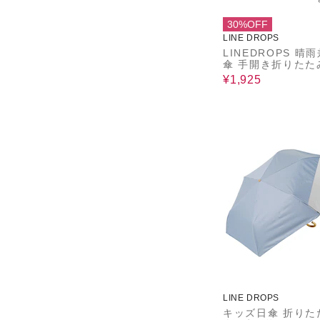
30%OFF
LINE DROPS
LINEDROPS 晴
傘 手開き折りたた
レディース メンズ
¥1,925
ズ UVカット率＆
9%以上 遮熱効果付
量 191g 55cm 6
インドロップス Nigh
ight はっ水 携帯
い 持ち運び便利 
開き 57190
LINE DROPS
キッズ日傘 折りた