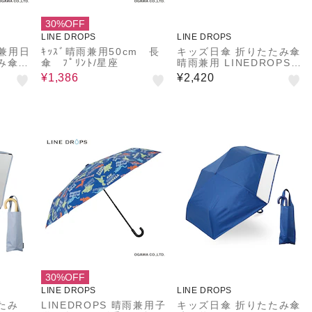
30%OFF
LINE DROPS
LINE DROPS
雨兼用日
ｷｯｽﾞ晴雨兼用50cm 長
キッズ日傘 折りたたみ傘
み傘
傘 ﾌﾟﾘﾝﾄ/星座
晴雨兼用 LINEDROPS 5
 キッ
5cm 手開き式 UVカット
¥1,386
¥2,420
遮光率9
率＆遮光率99.9％以上
き 軽
遮熱効果 はっ水加工 尖
本骨 ラ
っていないT型露先 反射
t Fl
テープ 透明窓つき 6本骨
しやす
トート型収納バッグ 通学
安全手
54783 54784 54785 5
4786 54787
30%OFF
LINE DROPS
LINE DROPS
たみ
LINEDROPS 晴雨兼用子
キッズ日傘 折りたたみ傘