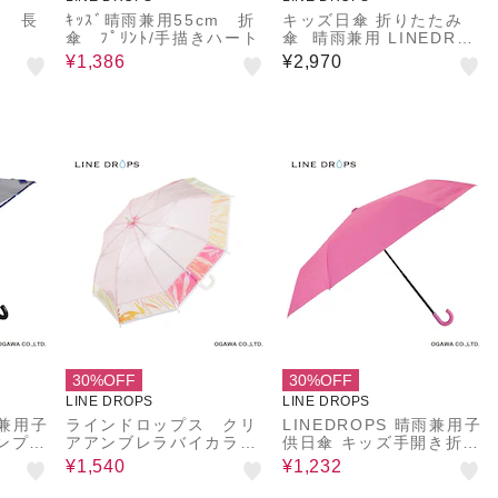
m 長
ｷｯｽﾞ晴雨兼用55cm 折
キッズ日傘 折りたたみ
傘 ﾌﾟﾘﾝﾄ/手描きハート
傘 晴雨兼用 LINEDROP
S 55cm 手開き式 UVカ
¥1,386
¥2,970
ット率＆遮光率99.9％以
上 遮熱効果 はっ水加工
尖っていないT型露先 反
射テープ 透明窓つき 6本
骨 トート型収納バッグ
通学 合板手元 ニュアン
スカラー ネームタグ 収
納しやすいケース 54793
54794 54795 54796
30%OFF
30%OFF
LINE DROPS
LINE DROPS
雨兼用子
ラインドロップス クリ
LINEDROPS 晴雨兼用子
ンプ式
アアンブレラバイカラ
供日傘 キッズ手開き折り
った子
ー 50㎝ ピンク
たたみ傘 昨年話題となっ
¥1,540
¥1,232
 UV
た子供日傘のパイオニア
9％以
UVカット率＆遮光率9