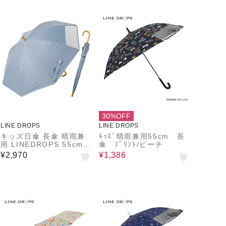
工手元 50cm ダイナソー
透明窓付き 晴雨兼用 チ
ャイルドパラソル チャイ
パラ 53169
30%OFF
LINE DROPS
LINE DROPS
キッズ日傘 長傘 晴雨兼
ｷｯｽﾞ晴雨兼用55cm 長
用 LINEDROPS 55cm
傘 ﾌﾟﾘﾝﾄ/ビーチ
ジャンプ式 UVカット率
¥2,970
¥1,386
＆遮光率99.9％以上 遮
熱効果 はっ水加工 尖っ
ていないT型露先 反射テ
ープ 透明窓つき 8本骨
通学 合板手元 ニュアン
スカラー ネームタグ 54
789 54790 54791 547
92