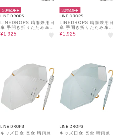
30%OFF
30%OFF
LINE DROPS
LINE DROPS
LINEDROPS 晴雨兼用日
LINEDROPS 晴雨兼用日
傘 手開き折りたたみ傘
傘 手開き折りたたみ傘
レディース メンズ キッ
レディース メンズ キッ
¥1,925
¥1,925
ズ UVカット率＆遮光率9
ズ UVカット率＆遮光率9
9%以上 遮熱効果付き 軽
9%以上 遮熱効果付き 軽
量 191g 55cm 6本骨 ラ
量 191g 55cm 6本骨 ラ
インドロップス Soap b
インドロップス Chill ou
ubble はっ水 携帯しや
t はっ水 携帯しやすい 持
すい 持ち運び便利 安全
ち運び便利 安全手開き 5
手開き 57186
7185
LINE DROPS
LINE DROPS
キッズ日傘 長傘 晴雨兼
キッズ日傘 長傘 晴雨兼