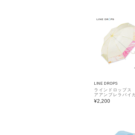
上 遮熱効果付き 
工手元 50cm コ
透明窓付き 晴雨兼
ャイルドパラソル 
パラ 53170
LINE DROPS
ラインドロップス
アアンブレラバイ
ー 50㎝ イエロ
¥2,200