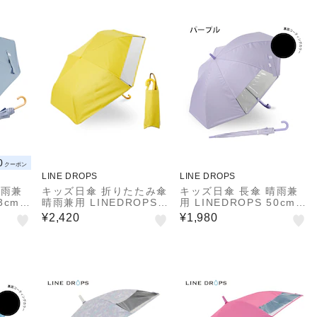
 後ろ
テープ 透明窓つき 6本骨
ピンク ネームバンド付
元 ニ
トート型収納バッグ 通学
透明窓付き 反射テープ付
23 6
54783 54784 54785 5
チャイルドパラソル チャ
26
4786 54787
イパラ 53172
0
クーポン
LINE DROPS
LINE DROPS
晴雨兼
キッズ日傘 折りたたみ傘
キッズ日傘 長傘 晴雨兼
3cm
晴雨兼用 LINEDROPS 5
用 LINEDROPS 50cm
ト率&遮
5cm 手開き式 UVカット
ジャンプ式 UVカット率
¥2,420
¥1,980
果 は
率＆遮光率99.9％以上
＆遮光率99.9％以上 遮
ないT
遮熱効果 はっ水加工 尖
熱効果 はっ水加工 尖っ
 透明
っていないT型露先 反射
ていないT型露先 反射テ
 後ろ
テープ 透明窓つき 6本骨
ープ 透明窓つき 8本骨
元 ニ
トート型収納バッグ 通学
通学 パープル 54630
23 6
54783 54784 54785 5
26
4786 54787