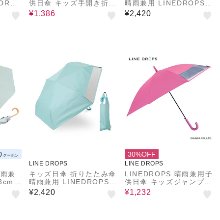
DROP
供日傘 キッズ手開き折り
晴雨兼用 LINEDROPS 5
 UVカ
たたみ傘 昨年話題となっ
5cm 手開き式 UVカット
¥1,386
¥2,420
9％以
た子供日傘のパイオニア
率＆遮光率99.9％以上
水加工
UVカット率＆遮光率9
遮熱効果 はっ水加工 尖
先 反
9％以上 遮熱効果付き 抗
っていないT型露先 反射
き 6本
菌加工手元 50cm ダイナ
テープ 透明窓つき 6本骨
ッグ
ソー はっ水 トートバッ
トート型収納バッグ 通学
ュアン
ク型共袋付 チャイルドパ
54783 54784 54785 5
グ 収
ラソル チャイパラ 5318
4786 54787
4793
4
796
0
30%OFF
クーポン
LINE DROPS
LINE DROPS
晴雨兼
キッズ日傘 折りたたみ傘
LINEDROPS 晴雨兼用子
3cm
晴雨兼用 LINEDROPS 5
供日傘 キッズジャンプ式
ト率&遮
5cm 手開き式 UVカット
長傘 昨年話題となった子
¥2,420
¥1,232
果 は
率＆遮光率99.9％以上
供日傘のパイオニア UV
ないT
遮熱効果 はっ水加工 尖
カット率＆遮光率99％以
 透明
っていないT型露先 反射
上 遮熱効果付き 50cm