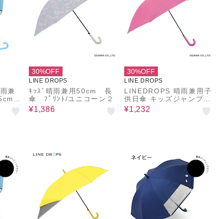
30%OFF
30%OFF
LINE DROPS
LINE DROPS
晴雨兼
ｷｯｽﾞ晴雨兼用50cm 長
LINEDROPS 晴雨兼用子
5cm
傘 ﾌﾟﾘﾝﾄ/ユニコーン２
供日傘 キッズジャンプ式
ット率
長傘 昨年話題となった子
¥1,386
¥1,232
上 遮
供日傘のパイオニア UV
 尖っ
カット率＆遮光率99％以
反射テ
上 遮熱効果付き 55cm
本骨
ピンク ネームバンド付
36
透明窓付き 反射テープ付
チャイルドパラソル チャ
イパラ 53174