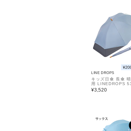
窓つき 8本骨 通学
が伸びる傘 合板手
ュアンスカラー 604
0424 60425 604
¥20
LINE DROPS
キッズ日傘 長傘 
用 LINEDROPS 5
手開き式 UVカッ
¥3,520
光率99.9％ 遮熱効
っ水加工 尖ってい
型露先 反射テープ
窓つき 8本骨 通学
が伸びる傘 合板手
ュアンスカラー 604
0424 60425 604