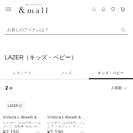
お探しのアイテムは？
LAZER（キッズ・ベビー）
レディース
メンズ
キッズ・ベビー
2
人気順
件
LAZER
Victoria L-Breath &m
Victoria L-Breath &m
all店
all店
レイザー（LAZER）ヘル
レイザー（LAZER）ジュ
メット 自転車 Nutz Kin
ニア ヘルメット ナッツ
etiCore フラッシュイエ
キネティコア ブラック B
¥7,150
¥7,150