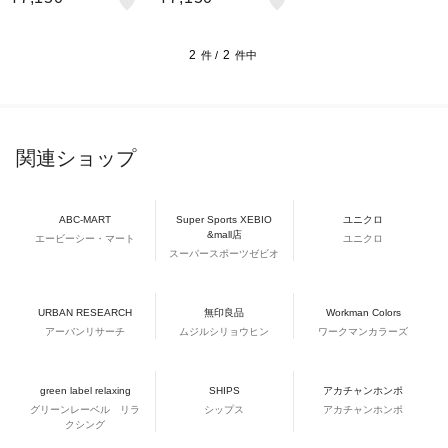
ロー BLC2237891564
LC2227891134
2
2
件 /
件中
関連ショップ
ABC-MART
Super Sports XEBIO
ユニクロ
&mall店
エービーシー・マート
ユニクロ
スーパースポーツゼビオ
URBAN RESEARCH
無印良品
Workman Colors
アーバンリサーチ
ムジルシリョウヒン
ワークマンカラーズ
green label relaxing
SHIPS
アカチャンホンポ
グリーンレーベル リラ
シップス
アカチャンホンポ
クシング