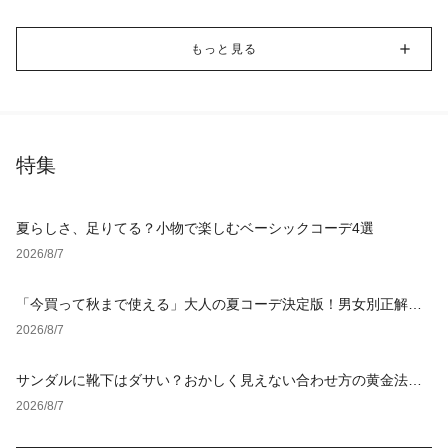
もっと見る
特集
夏らしさ、足りてる？小物で楽しむベーシックコーデ4選
2026/8/7
「今買って秋まで使える」大人の夏コーデ決定版！男女別正解ス
タイルとNGな着こなし
2026/8/7
サンダルに靴下はダサい？おかしく見えない合わせ方の黄金法則
と男女別おすすめコーデ
2026/8/7