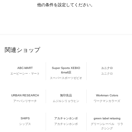
他の条件を設定してください。
関連ショップ
ABC-MART
Super Sports XEBIO
ユニクロ
&mall店
エービーシー・マート
ユニクロ
スーパースポーツゼビオ
URBAN RESEARCH
無印良品
Workman Colors
アーバンリサーチ
ムジルシリョウヒン
ワークマンカラーズ
SHIPS
アカチャンホンポ
green label relaxing
シップス
アカチャンホンポ
グリーンレーベル リラ
クシング