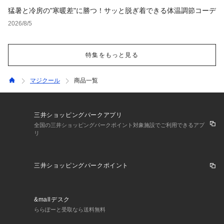
猛暑と冷房の"寒暖差"に勝つ！サッと脱ぎ着できる体温調節コーデ
2026/8/5
特集をもっと見る
マジクール
商品一覧
三井ショッピングパークアプリ
全国の三井ショッピングパークポイント対象施設でご利用できるアプ
リ
三井ショッピングパークポイント
&mallデスク
ららぽーと受取なら送料無料