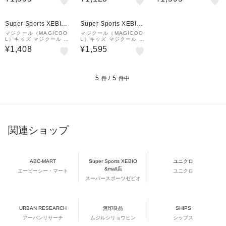
DNIMC3S-PG
続き 青 子供用MCFT8-L
DNIMC3S-PB
BS 冷感 暑さ対策 くり
返し使える 熱中症対策
Super Sports XEBIO
Super Sports XEBIO
&mall店
&mall店
マジクール（MAGICOO
マジクール（MAGICOO
L）キッズ マジクール ネ
L）キッズ マジクール ネ
ッククーラー MCFT7-D
ッククーラー カモフラー
¥1,408
¥1,595
BS
ジュ DNIMC3S-CF
5
5
件 /
件中
関連ショップ
ABC-MART
Super Sports XEBIO
ユニクロ
&mall店
エービーシー・マート
ユニクロ
スーパースポーツゼビオ
URBAN RESEARCH
無印良品
SHIPS
アーバンリサーチ
ムジルシリョウヒン
シップス