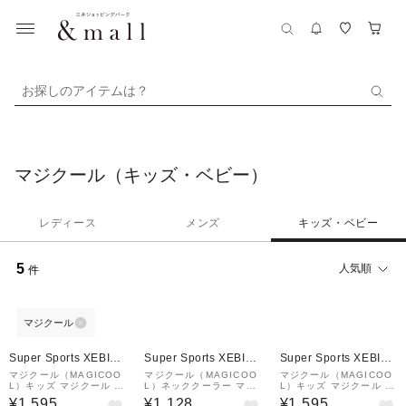
お探しのアイテムは？
マジクール（キッズ・ベビー）
レディース
メンズ
キッズ・ベビー
5
人気順
件
マジクール
Super Sports XEBIO
Super Sports XEBIO
Super Sports XEBIO
&mall店
&mall店
&mall店
マジクール（MAGICOO
マジクール（MAGICOO
マジクール（MAGICOO
L）キッズ マジクール ネ
L）ネッククーラー マジ
L）キッズ マジクール ネ
ッククーラー ペイズリー
クールキッズ ひんやり長
ッククーラー ペイズリー
¥1,595
¥1,128
¥1,595