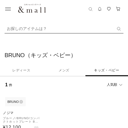
お探しのアイテムは？
BRUNO（キッズ・ベビー）
レディース
メンズ
キッズ・ベビー
1
人気順
件
BRUNO
ノジマ
ブルーノ/BRUNO/コンパ
クトホットプレート BO
E021RD
¥12,100