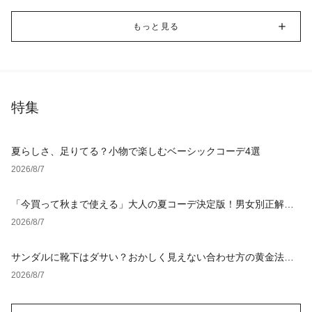
もっと見る
特集
夏らしさ、足りてる？小物で楽しむベーシックコーデ4選
2026/8/7
「今買って秋まで使える」大人の夏コーデ決定版！男女別正解ス
タイルとNGな着こなし
2026/8/7
サンダルに靴下はダサい？おかしく見えない合わせ方の黄金法則
と男女別おすすめコーデ
2026/8/7