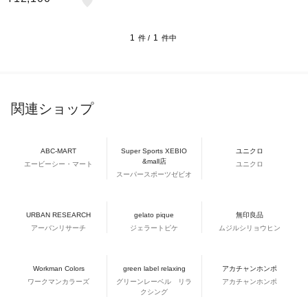
1
1
件 /
件中
関連ショップ
ABC-MART
Super Sports XEBIO
ユニクロ
&mall店
エービーシー・マート
ユニクロ
スーパースポーツゼビオ
URBAN RESEARCH
gelato pique
無印良品
アーバンリサーチ
ジェラートピケ
ムジルシリョウヒン
Workman Colors
green label relaxing
アカチャンホンポ
ワークマンカラーズ
グリーンレーベル リラ
アカチャンホンポ
クシング