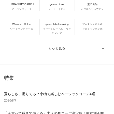
URBAN RESEARCH
gelato pique
無印良品
アーバンリサーチ
ジェラートピケ
ムジルシリョウヒン
Workman Colors
green label relaxing
アカチャンホンポ
ワークマンカラーズ
グリーンレーベル リラ
アカチャンホンポ
クシング
もっと見る
特集
夏らしさ、足りてる？小物で楽しむベーシックコーデ4選
2026/8/7
「今買って秋まで使える」大人の夏コーデ決定版！男女別正解ス