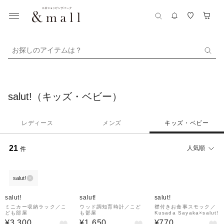
お探しのアイテムは？
salut!（キッズ・ベビー）
レディース
メンズ
キッズ・ベビー
21
人気順
件
salut!
salut!
salut!
salut!
ミニカー収納ラック／こ
ウッド調知育時計／こど
襟付きお食事スモック／
ども部屋
も部屋
Kusada Sayaka×salut!
¥3,300
¥1,650
¥770