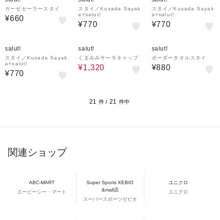
ガーゼセーラースタイ
スタイ／Kusada Sayak
スタイ／Kusada Sayak
a×salut!
a×salut!
¥660
¥770
¥770
20%OFF
salut!
salut!
salut!
スタイ／Kusada Sayak
くまみみサーモキャップ
ボーダータオルスタイ
a×salut!
¥1,320
¥880
¥770
21
21
件 /
件中
関連ショップ
ABC-MART
Super Sports XEBIO
ユニクロ
&mall店
エービーシー・マート
ユニクロ
スーパースポーツゼビオ