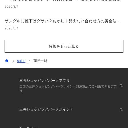
タイルとNGな着こなし
2026/8/7
サンダルに靴下はダサい？おかしく見えない合わせ方の黄金法則
と男女別おすすめコーデ
2026/8/7
特集をもっと見る
salut!
商品一覧
三井ショッピングパークアプリ
全国の三井ショッピングパークポイント対象施設でご利用できるアプ
リ
三井ショッピングパークポイント