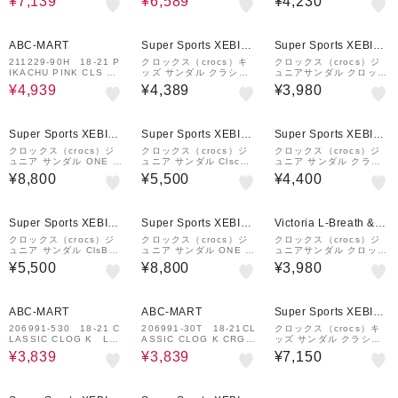
¥7,139
¥6,589
¥4,230
92-0001
1
211229-90H キッズ 子
供 ベビー
18%OFF
ABC-MART
Super Sports XEBIO
Super Sports XEBIO
&mall店
&mall店
211229-90H 18-21 P
クロックス（crocs）キ
クロックス（crocs）ジ
IKACHU PINK CLS CL
ッズ サンダル クラシッ
ュニアサンダル クロック
G K MULTI 690777-
ク サッカー クロッグ 21
バンド クロッグ キッズ
¥4,939
¥4,389
¥3,980
0001
0157-103
ネイビー レッド 20700
6-485-2023 シャワサン
レジャー水遊び プー…
¥1,000
¥1,000
クーポン
クーポン
Super Sports XEBIO
Super Sports XEBIO
Super Sports XEBIO
&mall店
&mall店
&mall店
クロックス（crocs）ジ
クロックス（crocs）ジ
クロックス（crocs）ジ
ュニア サンダル ONE PI
ュニア サンダル ClscBa
ュニア サンダル クラシ
ECE ルフィ クラシック
seballCgK ホワイト 21
ック クロッグ NAVY 20
¥8,800
¥5,500
¥4,400
クロッグ レッド イエロ
1259-100 スポーツサン
6991-410-2208
ー 212127-90H カジュ
ダル
アル シューズ
¥1,000
¥1,000
クーポン
クーポン
Super Sports XEBIO
Super Sports XEBIO
Victoria L-Breath &m
&mall店
&mall店
all店
クロックス（crocs）ジ
クロックス（crocs）ジ
クロックス（crocs）ジ
ュニア サンダル ClsBas
ュニア サンダル ONE PI
ュニアサンダル クロック
ketballClgK ブラウン 2
ECE チョッパー クラシ
バンド クロッグ キッズ
¥5,500
¥8,800
¥3,980
10156-805 スポーツサ
ック クロッグ ライトブ
ピンク 207006-6GD-20
ンダル
ルー 212795-90H カジ
23 シャワサン レジャー
ュアル シューズ
プール
12%OFF
12%OFF
¥1,000
クーポン
ABC-MART
ABC-MART
Super Sports XEBIO
&mall店
206991-530 18-21 C
206991-30T 18-21CL
クロックス（crocs）キ
LASSIC CLOG K LAV
ASSIC CLOG K CRGR
ッズ サンダル クラシッ
ENDER 671641-0001
K CROCS GREEN 7
ク ラインド クロッグ 20
¥3,839
¥3,839
¥7,150
03583-0001
7010-2YB