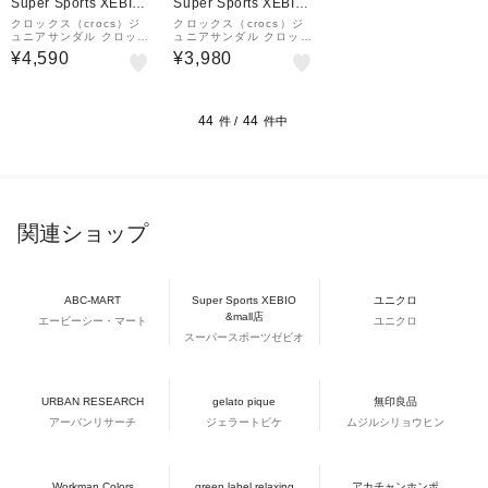
Super Sports XEBIO
Super Sports XEBIO
&mall店
&mall店
クロックス（crocs）ジ
クロックス（crocs）ジ
ュニアサンダル クロック
ュニアサンダル クロック
バンドクロッグトドラー
バンド クロッグ キッズ
¥4,590
¥3,980
Black ブラック 207006
ピンク 207006-6GD-20
-001 シャワサン 軽量 耐
23 シャワサン レジャー
久性 お手入れ簡単
プール
44
44
件 /
件中
関連ショップ
ABC-MART
Super Sports XEBIO
ユニクロ
&mall店
エービーシー・マート
ユニクロ
スーパースポーツゼビオ
URBAN RESEARCH
gelato pique
無印良品
アーバンリサーチ
ジェラートピケ
ムジルシリョウヒン
Workman Colors
green label relaxing
アカチャンホンポ