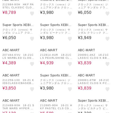
all店
&mall店
212684-90H HKF PA
クロックス（crocs）ジ
クロックス（crocs）ジ
STEL CLASSIC CLOG
ュニアサンダル クロック
ュニア サンダル ドラえ
MULTI 706996-000
バンド クロッグ キッズ
もん クラシック クロッ
¥8,789
¥3,980
¥6,050
1
ネイビー レッド 20700
グ ブルー 211692-90H
6-485-2023 シャワサン
スポーツサンダル カジュ
レジャー水遊び プー…
アル
¥1,000
クーポン
Super Sports XEBIO
Super Sports XEBIO
Super Sports XEBIO
&mall店
&mall店
&mall店
クロックス（crocs）サ
クロックス（crocs）サ
クロックス（crocs）サ
ンダル ジュニア クロッ
ンダル ピーナッツ クラ
ンダル クラシック クロ
クバンド クロッグ サッ
シック クロッグ 21112
ッグ キッズ アクアマリ
¥6,050
¥3,980
¥3,949
クス 207006-4XQ
5-90H 軽量 水遊び キャ
ン ライトブルー 20699
ンプ キッズ 子供 ベビー
1-4PD
11%OFF
10%OFF
12%OFF
ABC-MART
ABC-MART
ABC-MART
207464-6VU 18-21C
212814-6UR 18-21C
206991-4KZ 18-21C
LS MARBLED CLOG K
LS PEARLSHINE CLO
LASSIC CLOG K BBT
GVM K GUAVA/MULT
G QAQ K QUARTZ
K BLUE BOLT 7035
¥4,389
¥4,939
¥3,839
I 703553-0001
703579-0001
51-0001
30%OFF
12%OFF
ABC-MART
Super Sports XEBIO
ABC-MART
&mall店
211259-100 18-21 K
クロックス（crocs）ジ
206991-6TW 18-21C
IDSCLASSICBASEBA
ュニアサンダル クロック
LASSIC CLOG K PCS
LL CLOG WHITE 69
バンドクロッグトドラー
K PINK CRUSH 703
¥3,850
¥3,980
¥3,839
5415-0001
N/R ネイビー 207005-4
552-0001
85 シャワサン 軽量 耐久
性 お手入れ簡単
7%OFF
¥1,000
14%OFF
クーポン
ABC-MART
ABC-MART
Super Sports XEBIO
&mall店
213469-90H 18-21 S
212685-90H 18-21 H
クロックス（crocs）サ
TAR WARS HYPER SP
KF PASTEL CLS CG K
ンダル ピカチュウ ピン
ACE K MULTI 7072
MULTI 707289-000
ク クラシック クロッグ