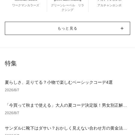
ワークマンカラーズ
グリーンレーベル リラ
アカチャンホンポ
クシング
もっと見る
特集
夏らしさ、足りてる？小物で楽しむベーシックコーデ4選
2026/8/7
「今買って秋まで使える」大人の夏コーデ決定版！男女別正解ス
タイルとNGな着こなし
2026/8/7
サンダルに靴下はダサい？おかしく見えない合わせ方の黄金法則
と男女別おすすめコーデ