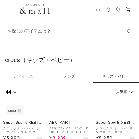
お探しのアイテムは？
crocs（キッズ・ベビー）
レディース
メンズ
キッズ・ベビー
44
人気順
件
crocs
¥1,000
40%OFF
¥1,000
クーポン
クーポン
Super Sports XEBIO
ABC-MART
Super Sports XEBIO
&mall店
&mall店
クロックス（crocs）ジ
210157-103 18-21 K
クロックス（crocs）サ
ュニアサンダル スターウ
IDS CLASSIC SOCCE
ンダル キッズ スーパー
ォーズグローグークラシ
R CLOG WHITE/BLA
マリオ コア クラシック
¥5,990
¥3,289
¥8,250