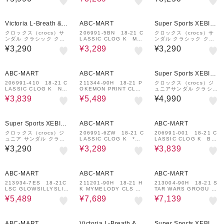
ッククロッグ ベージュ 2
CK 695406-0001
クロッグ ブルー 21213
09494-2Y2 シャワーサ
9-90H スポーツサンダル
ンダル
カジュアル シューズ
25%OFF
Victoria L-Breath &m
ABC-MART
Super Sports XEBIO
all店
&mall店
クロックス（crocs）サ
206991-5BN 18-21 C
クロックス（crocs）サ
ンダル クラシック クロ
LASSIC CLOG K MY
ンダル クラシック クロ
ッグ キッズ Black ブラ
STIC PURPLE 68746
ッグ キッズ Black ブラ
¥3,290
¥3,289
¥3,290
ック 206991-001-2023
2-0001
ック 206991-001-2023
シャワサン レジャー プ
シャワサン レジャー プ
ール 軽量 サボ…
ール 軽量 サボ…
12%OFF
9%OFF
ABC-MART
ABC-MART
Super Sports XEBIO
&mall店
206991-410 18-21 C
211344-90H 18-21 P
クロックス（crocs）ジ
LASSIC CLOG K NA
OKEMON PRINT CLS
ュニアサンダル クラシッ
VY 623767-0001
CLG K MULTI 6907
クポケモンクロッグ ホワ
¥3,839
¥5,489
¥4,990
78-0001
イト 207739-94S シャ
ワーサンダル 軽量 通気
性 お手入れ簡単
25%OFF
12%OFF
Super Sports XEBIO
ABC-MART
ABC-MART
&mall店
クロックス（crocs）ジ
206991-6ZW 18-21 C
206991-001 18-21 C
ュニア サンダル クラシ
LASSIC CLOG K *PI
LASSIC CLOG K BL
ック クロッグ Lavender
NK MILK 687463-00
ACK 687461-0001
¥3,290
¥3,289
¥3,839
パープル 206991-530
01
シャワ-サンダル フィッ
ト感 お手入れ簡単
9%OFF
12%OFF
¥1,000
7%OFF
¥1,000
クーポン
クーポン
ABC-MART
ABC-MART
ABC-MART
213934-7ES 18-21C
211201-90H 18-21 H
213004-90H 18-21 S
LSC GLOWSILLYSLIM
K MYMELODY CLS CL
TAR WARS GROGU C
ECLOG K GLOW LIG
G K MULTI 690776-
S CG K MULTI 7072
¥5,489
¥7,689
¥7,139
HT 712204-0001
0001
91-0001
11%OFF
¥1,000
¥1,000
クーポン
クーポン
ABC-MART
Victoria L-Breath &m
Super Sports XEBIO