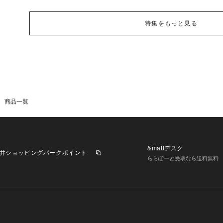
特集をもっと見る
商品一覧
&mallデスク
井ショッピングパークポイント
ららぽーと受取なら送料無料