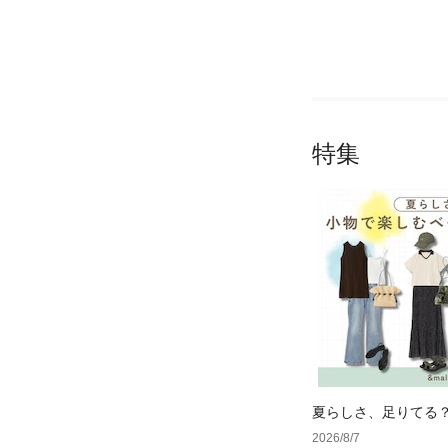
特集
夏らしさ、足りてる
ーデ4選
2026/8/7