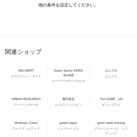
他の条件を設定してください。
関連ショップ
ABC-MART
Super Sports XEBIO
ユニクロ
&mall店
エービーシー・マート
ユニクロ
スーパースポーツゼビオ
URBAN RESEARCH
無印良品
The COMP＿US
アーバンリサーチ
ムジルシリョウヒン
ザコンプアス
Workman Colors
gelato pique
green label relaxing
ワークマンカラーズ
ジェラートピケ
グリーンレーベル リラ
クシング