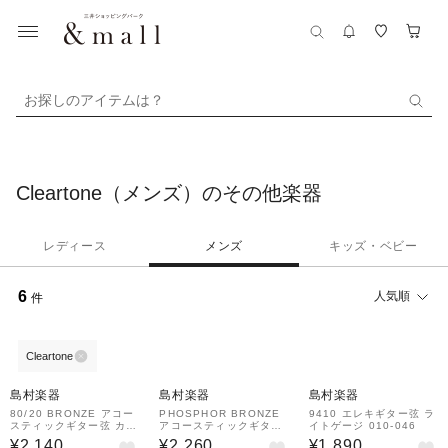
お探しのアイテムは？
Cleartone（メンズ）のその他楽器
レディース
メンズ
キッズ・ベビー
6
人気順
件
Cleartone
島村楽器
島村楽器
島村楽器
80/20 BRONZE アコー
PHOSPHOR BRONZE
9410 エレキギター弦 ラ
スティックギター弦 カス
アコースティックギター
イトゲージ 010-046
タムライトゲージ 011-0
弦 ライトゲージ 012-05
¥2,140
¥2,260
¥1,890