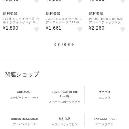
52
3
島村楽器
島村楽器
島村楽器
9409 エレキギター弦 ウ
9411 エレキギター弦 ミ
PHOSPHOR BRONZE
ルトラライトゲージ 009
ディアムゲージ 011-04
アコースティックギター
-042
8
弦 エクストラライトゲー
¥1,890
¥1,661
¥2,260
ジ 011-052
6
6
件 /
件中
関連ショップ
ABC-MART
Super Sports XEBIO
ユニクロ
&mall店
エービーシー・マート
ユニクロ
スーパースポーツゼビオ
URBAN RESEARCH
無印良品
The COMP＿US
アーバンリサーチ
ムジルシリョウヒン
ザコンプアス