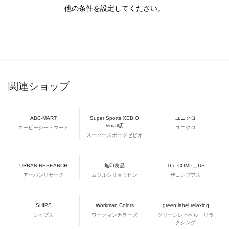
他の条件を設定してください。
関連ショップ
ABC-MART
Super Sports XEBIO
ユニクロ
&mall店
エービーシー・マート
ユニクロ
スーパースポーツゼビオ
URBAN RESEARCH
無印良品
The COMP＿US
アーバンリサーチ
ムジルシリョウヒン
ザコンプアス
SHIPS
Workman Colors
green label relaxing
シップス
ワークマンカラーズ
グリーンレーベル リラ
クシング