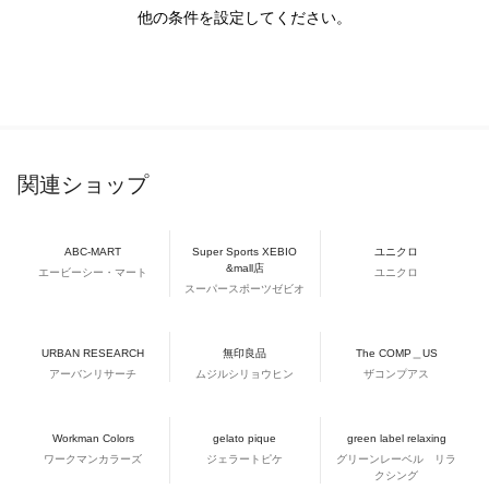
他の条件を設定してください。
関連ショップ
ABC-MART
Super Sports XEBIO
ユニクロ
&mall店
エービーシー・マート
ユニクロ
スーパースポーツゼビオ
URBAN RESEARCH
無印良品
The COMP＿US
アーバンリサーチ
ムジルシリョウヒン
ザコンプアス
Workman Colors
gelato pique
green label relaxing
ワークマンカラーズ
ジェラートピケ
グリーンレーベル リラ
クシング