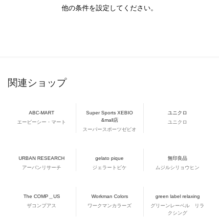
他の条件を設定してください。
関連ショップ
ABC-MART
Super Sports XEBIO
ユニクロ
&mall店
エービーシー・マート
ユニクロ
スーパースポーツゼビオ
URBAN RESEARCH
gelato pique
無印良品
アーバンリサーチ
ジェラートピケ
ムジルシリョウヒン
The COMP＿US
Workman Colors
green label relaxing
ザコンプアス
ワークマンカラーズ
グリーンレーベル リラ
クシング