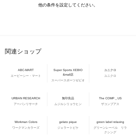
他の条件を設定してください。
関連ショップ
ABC-MART
Super Sports XEBIO
ユニクロ
&mall店
エービーシー・マート
ユニクロ
スーパースポーツゼビオ
URBAN RESEARCH
無印良品
The COMP＿US
アーバンリサーチ
ムジルシリョウヒン
ザコンプアス
Workman Colors
gelato pique
green label relaxing
ワークマンカラーズ
ジェラートピケ
グリーンレーベル リラ
クシング