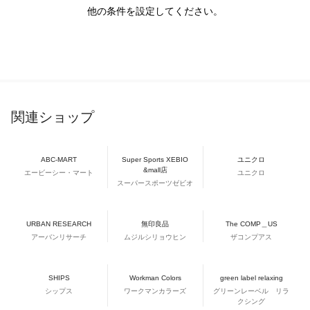
他の条件を設定してください。
関連ショップ
ABC-MART
Super Sports XEBIO
ユニクロ
&mall店
エービーシー・マート
ユニクロ
スーパースポーツゼビオ
URBAN RESEARCH
無印良品
The COMP＿US
アーバンリサーチ
ムジルシリョウヒン
ザコンプアス
SHIPS
Workman Colors
green label relaxing
シップス
ワークマンカラーズ
グリーンレーベル リラ
クシング