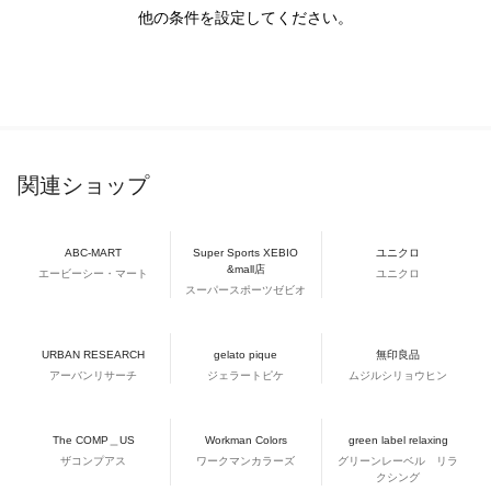
他の条件を設定してください。
関連ショップ
ABC-MART
Super Sports XEBIO
ユニクロ
&mall店
エービーシー・マート
ユニクロ
スーパースポーツゼビオ
URBAN RESEARCH
gelato pique
無印良品
アーバンリサーチ
ジェラートピケ
ムジルシリョウヒン
The COMP＿US
Workman Colors
green label relaxing
ザコンプアス
ワークマンカラーズ
グリーンレーベル リラ
クシング