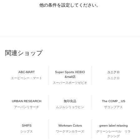
他の条件を設定してください。
関連ショップ
ABC-MART
Super Sports XEBIO
ユニクロ
&mall店
エービーシー・マート
ユニクロ
スーパースポーツゼビオ
URBAN RESEARCH
無印良品
The COMP＿US
アーバンリサーチ
ムジルシリョウヒン
ザコンプアス
SHIPS
Workman Colors
green label relaxing
シップス
ワークマンカラーズ
グリーンレーベル リラ
クシング