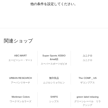
他の条件を設定してください。
関連ショップ
ABC-MART
Super Sports XEBIO
ユニクロ
&mall店
エービーシー・マート
ユニクロ
スーパースポーツゼビオ
URBAN RESEARCH
無印良品
The COMP＿US
アーバンリサーチ
ムジルシリョウヒン
ザコンプアス
Workman Colors
SHIPS
green label relaxing
ワークマンカラーズ
シップス
グリーンレーベル リラ
クシング