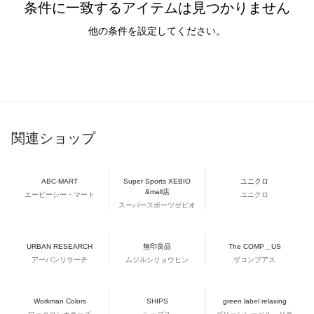
条件に一致するアイテムは見つかりません
他の条件を設定してください。
関連ショップ
ABC-MART
Super Sports XEBIO
ユニクロ
&mall店
エービーシー・マート
ユニクロ
スーパースポーツゼビオ
URBAN RESEARCH
無印良品
The COMP＿US
アーバンリサーチ
ムジルシリョウヒン
ザコンプアス
Workman Colors
SHIPS
green label relaxing