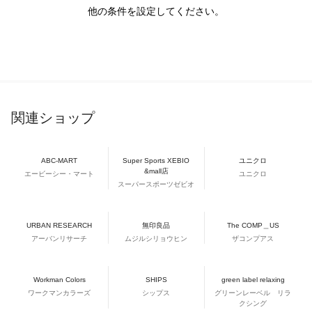
他の条件を設定してください。
関連ショップ
ABC-MART
Super Sports XEBIO
ユニクロ
&mall店
エービーシー・マート
ユニクロ
スーパースポーツゼビオ
URBAN RESEARCH
無印良品
The COMP＿US
アーバンリサーチ
ムジルシリョウヒン
ザコンプアス
Workman Colors
SHIPS
green label relaxing
ワークマンカラーズ
シップス
グリーンレーベル リラ
クシング