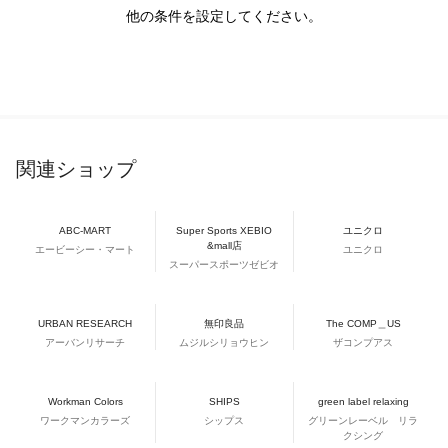
他の条件を設定してください。
関連ショップ
ABC-MART
Super Sports XEBIO
ユニクロ
&mall店
エービーシー・マート
ユニクロ
スーパースポーツゼビオ
URBAN RESEARCH
無印良品
The COMP＿US
アーバンリサーチ
ムジルシリョウヒン
ザコンプアス
Workman Colors
SHIPS
green label relaxing
ワークマンカラーズ
シップス
グリーンレーベル リラ
クシング