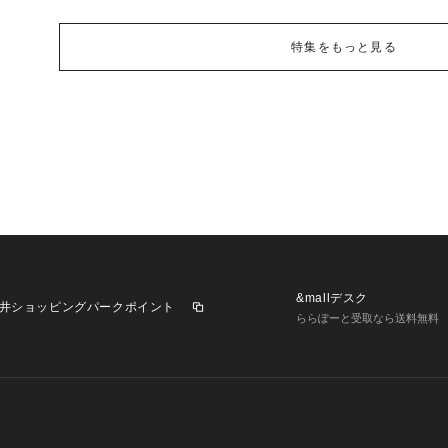
特集をもっと見る
&mallデスク
井ショッピングパークポイント
ららぽーと受取なら送料無料