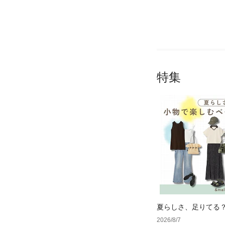
特集
夏らしさ、足りてる
ーデ4選
2026/8/7