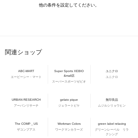
他の条件を設定してください。
関連ショップ
ABC-MART
Super Sports XEBIO
ユニクロ
&mall店
エービーシー・マート
ユニクロ
スーパースポーツゼビオ
URBAN RESEARCH
gelato pique
無印良品
アーバンリサーチ
ジェラートピケ
ムジルシリョウヒン
The COMP＿US
Workman Colors
green label relaxing
ザコンプアス
ワークマンカラーズ
グリーンレーベル リラ
クシング