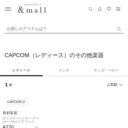
お探しのアイテムは？
CAPCOM（レディース）のその他楽器
レディース
メンズ
キッズ・ベビー
1
人気順
件
CAPCOM
島村楽器
モンスターハンター アイ
ルー A4クリアファイル
(クラシック)
¥270