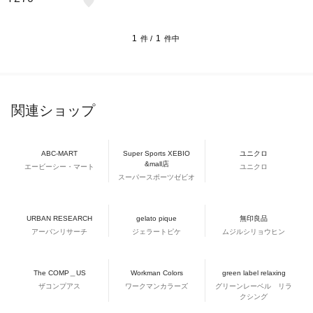
1
1
件 /
件中
関連ショップ
ABC-MART
Super Sports XEBIO
ユニクロ
&mall店
エービーシー・マート
ユニクロ
スーパースポーツゼビオ
URBAN RESEARCH
gelato pique
無印良品
アーバンリサーチ
ジェラートピケ
ムジルシリョウヒン
The COMP＿US
Workman Colors
green label relaxing
ザコンプアス
ワークマンカラーズ
グリーンレーベル リラ
クシング