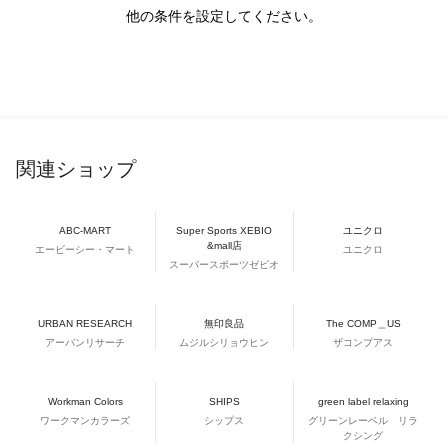
他の条件を設定してください。
関連ショップ
ABC-MART
Super Sports XEBIO
ユニクロ
&mall店
エービーシー・マート
ユニクロ
スーパースポーツゼビオ
URBAN RESEARCH
無印良品
The COMP＿US
アーバンリサーチ
ムジルシリョウヒン
ザコンプアス
Workman Colors
SHIPS
green label relaxing
ワークマンカラーズ
シップス
グリーンレーベル リラ
クシング