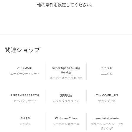
他の条件を設定してください。
関連ショップ
ABC-MART
Super Sports XEBIO
ユニクロ
&mall店
エービーシー・マート
ユニクロ
スーパースポーツゼビオ
URBAN RESEARCH
無印良品
The COMP＿US
アーバンリサーチ
ムジルシリョウヒン
ザコンプアス
SHIPS
Workman Colors
green label relaxing
シップス
ワークマンカラーズ
グリーンレーベル リラ
クシング