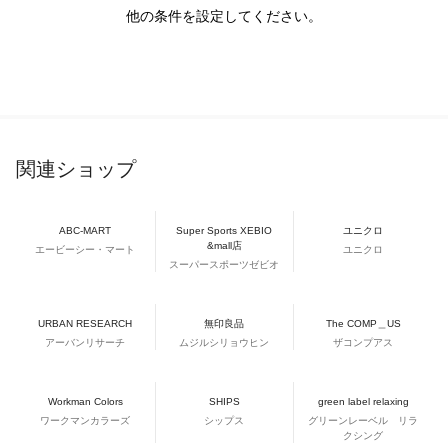
他の条件を設定してください。
関連ショップ
ABC-MART
Super Sports XEBIO
ユニクロ
&mall店
エービーシー・マート
ユニクロ
スーパースポーツゼビオ
URBAN RESEARCH
無印良品
The COMP＿US
アーバンリサーチ
ムジルシリョウヒン
ザコンプアス
Workman Colors
SHIPS
green label relaxing
ワークマンカラーズ
シップス
グリーンレーベル リラ
クシング