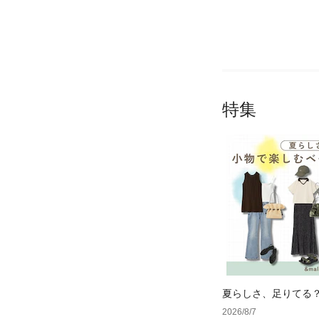
特集
夏らしさ、足りてる
ーデ4選
2026/8/7