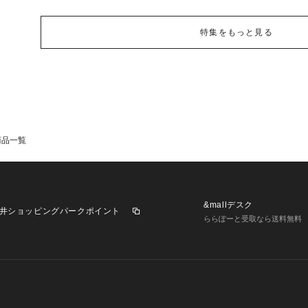
特集をもっと見る
商品一覧
&mallデスク
井ショッピングパークポイント
ららぽーと受取なら送料無料