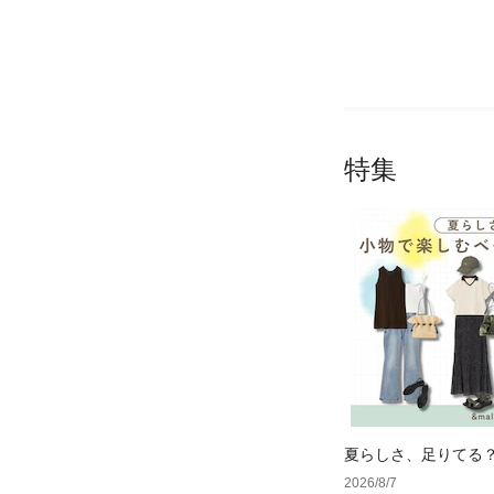
特集
夏らしさ、足りてる
ーデ4選
2026/8/7