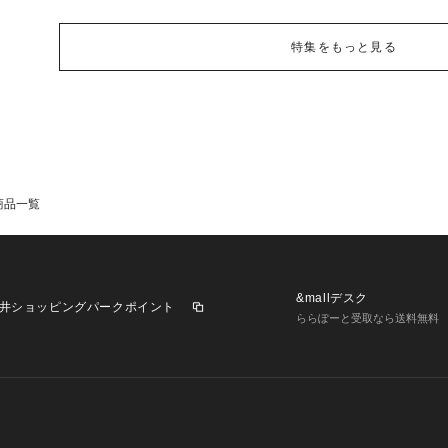
特集をもっと見る
商品一覧
&mallデスク
井ショッピングパークポイント
ららぽーと受取なら送料無料