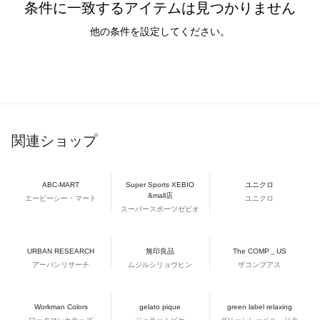
条件に一致するアイテムは見つかりません
他の条件を設定してください。
関連ショップ
ABC-MART
Super Sports XEBIO
ユニクロ
&mall店
エービーシー・マート
ユニクロ
スーパースポーツゼビオ
URBAN RESEARCH
無印良品
The COMP＿US
アーバンリサーチ
ムジルシリョウヒン
ザコンプアス
Workman Colors
gelato pique
green label relaxing