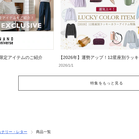
 WEB限定アイテムのご紹介
【2026年】運勢アップ！12星座別ラッ
ーアイテム特集
2026/1/1
特集をもっと見る
ョナリー・レター
商品一覧