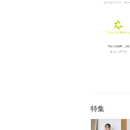
エービーシー・マー
The COMP＿US
ザコンプアス
特集