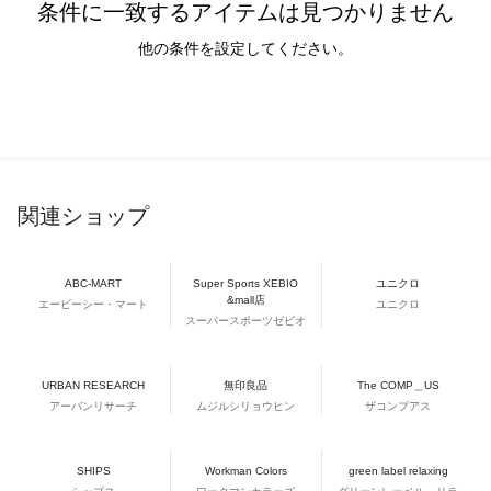
条件に一致するアイテムは見つかりません
他の条件を設定してください。
関連ショップ
ABC-MART
Super Sports XEBIO
ユニクロ
&mall店
エービーシー・マート
ユニクロ
スーパースポーツゼビオ
URBAN RESEARCH
無印良品
The COMP＿US
アーバンリサーチ
ムジルシリョウヒン
ザコンプアス
SHIPS
Workman Colors
green label relaxing