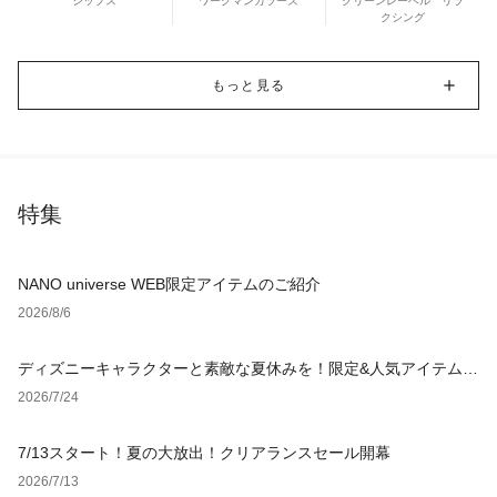
シップス
ワークマンカラーズ
グリーンレーベル リラ
クシング
もっと見る
特集
NANO universe WEB限定アイテムのご紹介
2026/8/6
ディズニーキャラクターと素敵な夏休みを！限定&人気アイテム特
集
2026/7/24
7/13スタート！夏の大放出！クリアランスセール開幕
2026/7/13