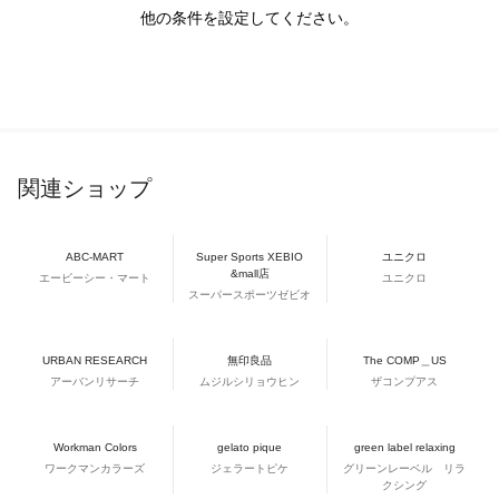
他の条件を設定してください。
関連ショップ
ABC-MART
Super Sports XEBIO
ユニクロ
&mall店
エービーシー・マート
ユニクロ
スーパースポーツゼビオ
URBAN RESEARCH
無印良品
The COMP＿US
アーバンリサーチ
ムジルシリョウヒン
ザコンプアス
Workman Colors
gelato pique
green label relaxing
ワークマンカラーズ
ジェラートピケ
グリーンレーベル リラ
クシング