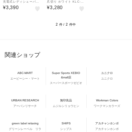
充電式レディシェーバー/
爪切り ホワイト KLC-05
KLC0621W
90-W
¥3,390
¥3,280
2
2
件 /
件中
関連ショップ
ABC-MART
Super Sports XEBIO
ユニクロ
&mall店
エービーシー・マート
ユニクロ
スーパースポーツゼビオ
URBAN RESEARCH
無印良品
Workman Colors
アーバンリサーチ
ムジルシリョウヒン
ワークマンカラーズ
green label relaxing
SHIPS
アカチャンホンポ
グリーンレーベル リラ
シップス
アカチャンホンポ