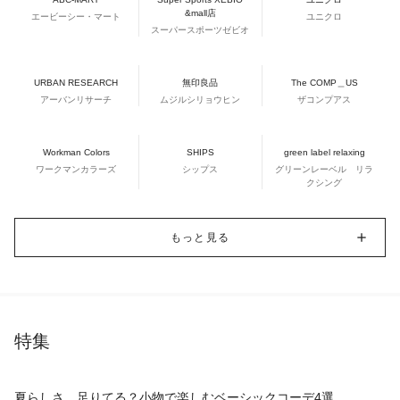
&mall店
エービーシー・マート
ユニクロ
スーパースポーツゼビオ
URBAN RESEARCH
無印良品
The COMP＿US
アーバンリサーチ
ムジルシリョウヒン
ザコンプアス
Workman Colors
SHIPS
green label relaxing
ワークマンカラーズ
シップス
グリーンレーベル リラ
クシング
もっと見る
特集
夏らしさ、足りてる？小物で楽しむベーシックコーデ4選