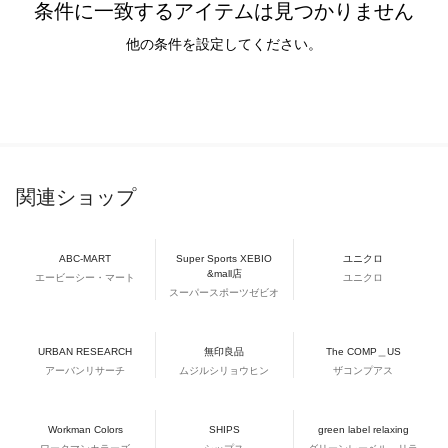
条件に一致するアイテムは見つかりません
他の条件を設定してください。
関連ショップ
ABC-MART
Super Sports XEBIO
ユニクロ
&mall店
エービーシー・マート
ユニクロ
スーパースポーツゼビオ
URBAN RESEARCH
無印良品
The COMP＿US
アーバンリサーチ
ムジルシリョウヒン
ザコンプアス
Workman Colors
SHIPS
green label relaxing