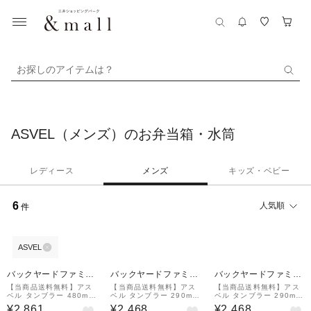
お探しのアイテムは？
ASVEL（メンズ）のお弁当箱・水筒
レディース
メンズ
キッズ・ベビー
6
人気順
件
ASVEL
バックヤードファミリ
バックヤードファミリ
バックヤードファミリ
ー
ー
ー
【当商品送料無料】アス
【当商品送料無料】アス
【当商品送料無料】アス
ベル タンブラー 480ml
ベル タンブラー 290ml
ベル タンブラー 290ml
通販 保冷 保温 蓋付き お
通販 保冷 保温 蓋付き お
通販 保冷 保温 蓋付き お
¥2,861
¥2,468
¥2,468