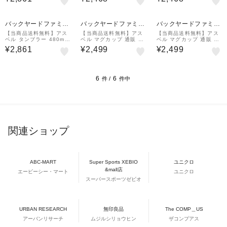
しゃれ マグボトル カフ
しゃれ マグボトル カフ
しゃれ マグボトル カフ
ェマグ ワンタッチ 広口
ェマグ ワンタッチ 広口
ェマグ ワンタッチ 広口
注ぎやすい
注ぎやすい
注ぎやすい
バックヤードファミリ
バックヤードファミリ
バックヤードファミリ
ー
ー
ー
【当商品送料無料】アス
【当商品送料無料】アス
【当商品送料無料】アス
ベル タンブラー 480ml
ベル マグカップ 通販 保
ベル マグカップ 通販 保
通販 保冷 保温 蓋付き お
冷 保温 蓋付き かわいい
冷 保温 蓋付き かわいい
¥2,861
¥2,499
¥2,499
しゃれ マグボトル カフ
保温マグカップ 保冷マグ
保温マグカップ 保冷マグ
ェマグ ワンタッチ 広口
カップ 240ml フタ付き
カップ 240ml フタ付き
注ぎやすい
ステンレス
ステンレス
6
6
件 /
件中
関連ショップ
ABC-MART
Super Sports XEBIO
ユニクロ
&mall店
エービーシー・マート
ユニクロ
スーパースポーツゼビオ
URBAN RESEARCH
無印良品
The COMP＿US
アーバンリサーチ
ムジルシリョウヒン
ザコンプアス