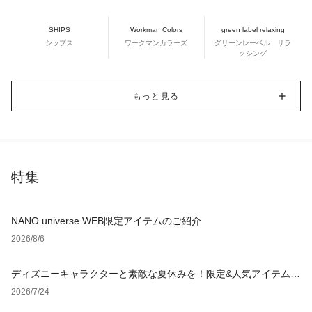
SHIPS
Workman Colors
green label relaxing
シップス
ワークマンカラーズ
グリーンレーベル リラ
クシング
もっと見る
特集
NANO universe WEB限定アイテムのご紹介
2026/8/6
ディズニーキャラクターと素敵な夏休みを！限定&人気アイテム特
集
2026/7/24