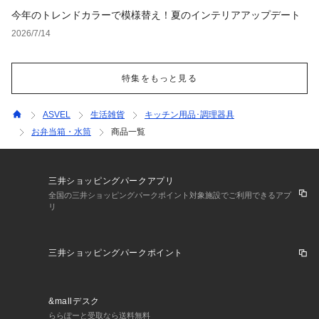
今年のトレンドカラーで模様替え！夏のインテリアアップデート
2026/7/14
特集をもっと見る
ASVEL
生活雑貨
キッチン用品･調理器具
お弁当箱・水筒
商品一覧
三井ショッピングパークアプリ
全国の三井ショッピングパークポイント対象施設でご利用できるアプ
リ
三井ショッピングパークポイント
&mallデスク
ららぽーと受取なら送料無料