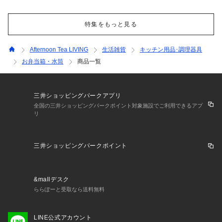
特集をもっと見る
Afternoon Tea LIVING
生活雑貨
キッチン用品･調理器具
お弁当箱・水筒
商品一覧
三井ショッピングパークアプリ
全国の三井ショッピングパークポイント対象施設でご利用できるアプ
リ
三井ショッピングパークポイント
&mallデスク
ららぽーと受取なら送料無料
LINE公式アカウント