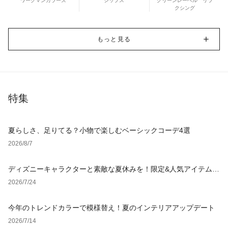
ワークマンカラーズ
シップス
グリーンレーベル リラ
クシング
もっと見る
特集
夏らしさ、足りてる？小物で楽しむベーシックコーデ4選
2026/8/7
ディズニーキャラクターと素敵な夏休みを！限定&人気アイテム特
集
2026/7/24
今年のトレンドカラーで模様替え！夏のインテリアアップデート
2026/7/14