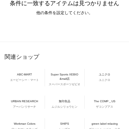
条件に一致するアイテムは見つかりません
他の条件を設定してください。
関連ショップ
ABC-MART
Super Sports XEBIO
ユニクロ
&mall店
エービーシー・マート
ユニクロ
スーパースポーツゼビオ
URBAN RESEARCH
無印良品
The COMP＿US
アーバンリサーチ
ムジルシリョウヒン
ザコンプアス
Workman Colors
SHIPS
green label relaxing