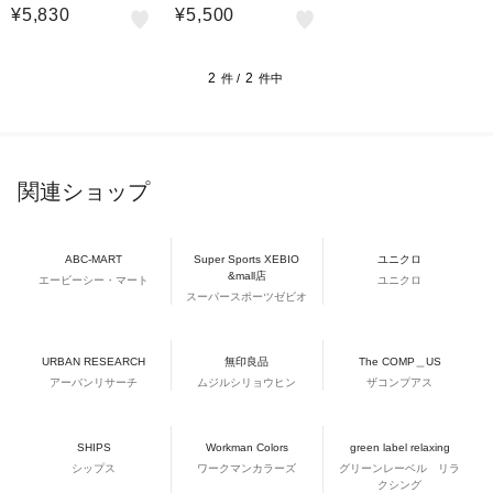
¥5,830
¥5,500
2
2
件 /
件中
関連ショップ
ABC-MART
Super Sports XEBIO
ユニクロ
&mall店
エービーシー・マート
ユニクロ
スーパースポーツゼビオ
URBAN RESEARCH
無印良品
The COMP＿US
アーバンリサーチ
ムジルシリョウヒン
ザコンプアス
SHIPS
Workman Colors
green label relaxing
シップス
ワークマンカラーズ
グリーンレーベル リラ
クシング