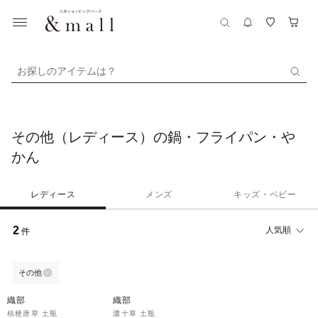
お探しのアイテムは？
その他（レディース）の鍋・フライパン・や
かん
レディース
メンズ
キッズ・ベビー
2
人気順
件
その他
織部
織部
桔梗唐草 土瓶
濃十草 土瓶