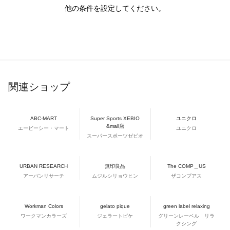
他の条件を設定してください。
関連ショップ
ABC-MART
Super Sports XEBIO
ユニクロ
&mall店
エービーシー・マート
ユニクロ
スーパースポーツゼビオ
URBAN RESEARCH
無印良品
The COMP＿US
アーバンリサーチ
ムジルシリョウヒン
ザコンプアス
Workman Colors
gelato pique
green label relaxing
ワークマンカラーズ
ジェラートピケ
グリーンレーベル リラ
クシング