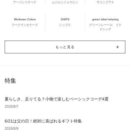
アーバンリサーチ
ムジルシリョウヒン
ザコンプアス
Workman Colors
SHIPS
green label relaxing
ワークマンカラーズ
シップス
グリーンレーベル リラ
クシング
もっと見る
特集
夏らしさ、足りてる？小物で楽しむベーシックコーデ4選
2026/8/7
6/21は父の日！絶対に喜ばれるギフト特集
2026/6/9