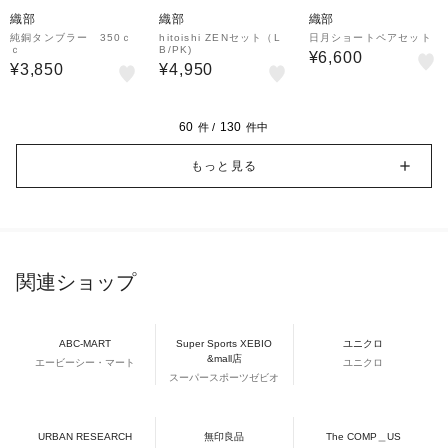
織部
織部
織部
純銅タンブラー 350ｃ
hitoishi ZENセット（L
日月ショートペアセット
ｃ
B/PK)
¥6,600
¥3,850
¥4,950
60
130
件 /
件中
もっと見る
関連ショップ
ABC-MART
Super Sports XEBIO
ユニクロ
&mall店
エービーシー・マート
ユニクロ
スーパースポーツゼビオ
URBAN RESEARCH
無印良品
The COMP＿US