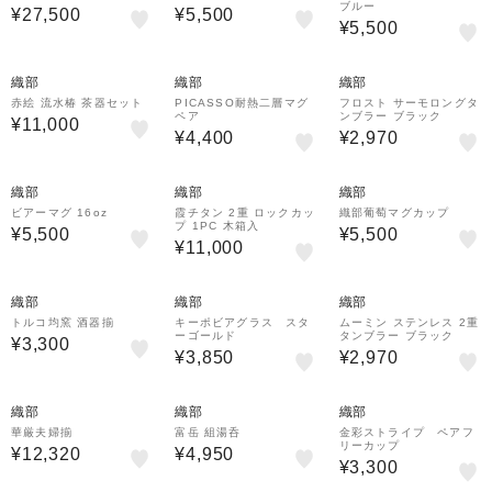
ブルー
¥27,500
¥5,500
¥5,500
織部
織部
織部
赤絵 流水椿 茶器セット
PICASSO耐熱二層マグ
フロスト サーモロングタ
ペア
ンブラー ブラック
¥11,000
¥4,400
¥2,970
織部
織部
織部
ビアーマグ 16oz
霞チタン 2重 ロックカッ
織部葡萄マグカップ
プ 1PC 木箱入
¥5,500
¥5,500
¥11,000
織部
織部
織部
トルコ均窯 酒器揃
キーポビアグラス スタ
ムーミン ステンレス 2重
ーゴールド
タンブラー ブラック
¥3,300
¥3,850
¥2,970
織部
織部
織部
華厳夫婦揃
富岳 組湯呑
金彩ストライプ ペアフ
リーカップ
¥12,320
¥4,950
¥3,300