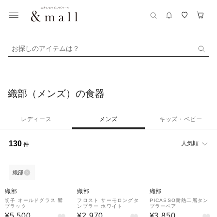
お探しのアイテムは？
織部（メンズ）の食器
レディース
メンズ
キッズ・ベビー
130
人気順
件
織部
織部
織部
織部
切子 オールドグラス 響
フロスト サーモロングタ
PICASSO耐熱二層タン
ブラック
ンブラー ホワイト
ブラーペア
¥5,500
¥2,970
¥3,850