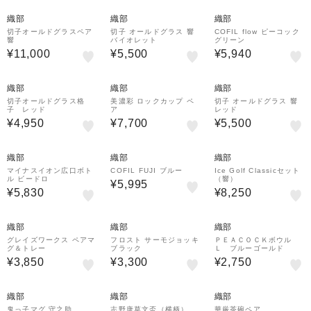
織部
織部
織部
切子オールドグラスペア
切子 オールドグラス 響
COFIL flow ピーコック
響
バイオレット
グリーン
¥11,000
¥5,500
¥5,940
織部
織部
織部
切子オールドグラス格
美濃彩 ロックカップ ペ
切子 オールドグラス 響
子 レッド
ア
レッド
¥4,950
¥7,700
¥5,500
織部
織部
織部
マイナスイオン広口ボト
COFIL FUJI ブルー
Ice Golf Classicセット
ル ビードロ
（響）
¥5,995
¥5,830
¥8,250
織部
織部
織部
グレイズワークス ペアマ
フロスト サーモジョッキ
ＰＥＡＣＯＣＫボウル
グ＆トレー
ブラック
Ｌ ブルーゴールド
¥3,850
¥3,300
¥2,750
織部
織部
織部
鬼っ子マグ 守之助
志野唐草文盃（横柄）
華厳茶碗ペア