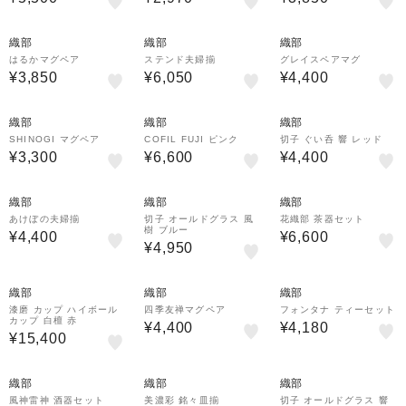
織部
織部
織部
はるかマグペア
ステンド夫婦揃
グレイスペアマグ
¥3,850
¥6,050
¥4,400
織部
織部
織部
SHINOGI マグペア
COFIL FUJI ピンク
切子 ぐい呑 響 レッド
¥3,300
¥6,600
¥4,400
織部
織部
織部
あけぼの夫婦揃
切子 オールドグラス 風
花織部 茶器セット
樹 ブルー
¥4,400
¥6,600
¥4,950
織部
織部
織部
漆磨 カップ ハイボール
四季友禅マグペア
フォンタナ ティーセット
カップ 白檀 赤
¥4,400
¥4,180
¥15,400
織部
織部
織部
風神雷神 酒器セット
美濃彩 銘々皿揃
切子 オールドグラス 響