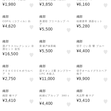
¥1,980
¥3,850
¥6,160
織部
織部
織部
COFIL（コフィル）白
美濃彩 フリーカップ ペ
桔梗唐草 酒器セット
ア
¥4,620
¥5,280
¥5,500
織部
織部
織部
酒グラスコレクション 冷
黄瀬戸抹茶碗
切子 ぐい呑 響 ブルー
酒セット 金箔
¥5,500
¥4,400
¥16,500
織部
織部
織部
ＰＥＡＣＯＣＫボウルペ
霞チタン 2重 タンブラー
切子オールドグラスペア
ア S
1PC 木箱入
格子
¥2,750
¥11,000
¥9,900
織部
織部
織部
織部 椿マグ
純銅ビアカップ 380ｃ
鼡志野 椿マグ
ｃ
¥3,410
¥3,410
¥4,400