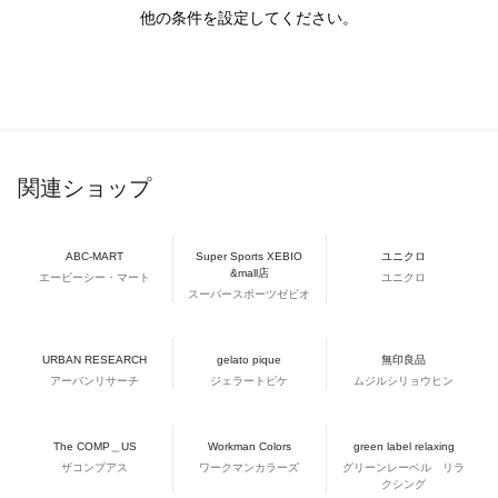
他の条件を設定してください。
関連ショップ
ABC-MART
Super Sports XEBIO
ユニクロ
&mall店
エービーシー・マート
ユニクロ
スーパースポーツゼビオ
URBAN RESEARCH
gelato pique
無印良品
アーバンリサーチ
ジェラートピケ
ムジルシリョウヒン
The COMP＿US
Workman Colors
green label relaxing
ザコンプアス
ワークマンカラーズ
グリーンレーベル リラ
クシング