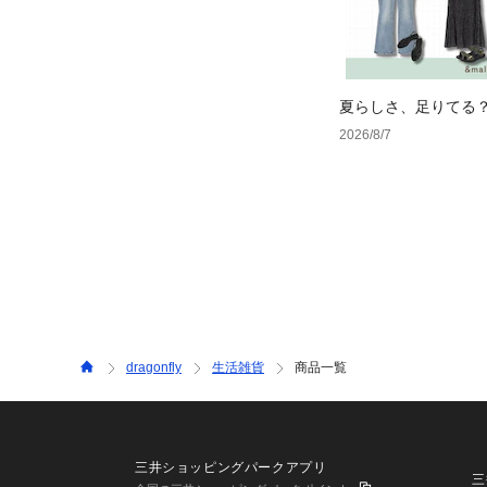
夏らしさ、足りてる
ーデ4選
2026/8/7
dragonfly
生活雑貨
商品一覧
三井ショッピングパークアプリ
三