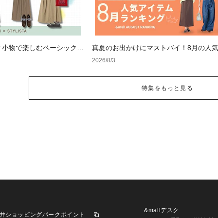
？小物で楽しむベーシックコ
真夏のお出かけにマストバイ！8月の人
ムランキング
2026/8/3
特集をもっと見る
&mallデスク
井ショッピングパークポイント