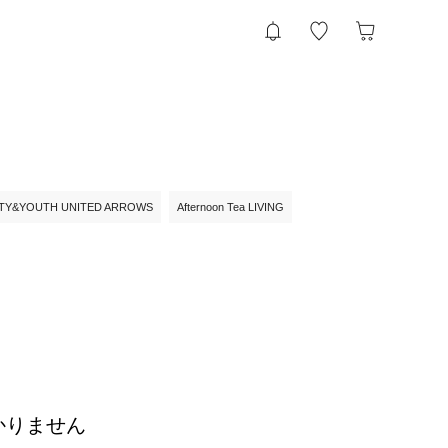
TY&YOUTH UNITED ARROWS
Afternoon Tea LIVING
かりません