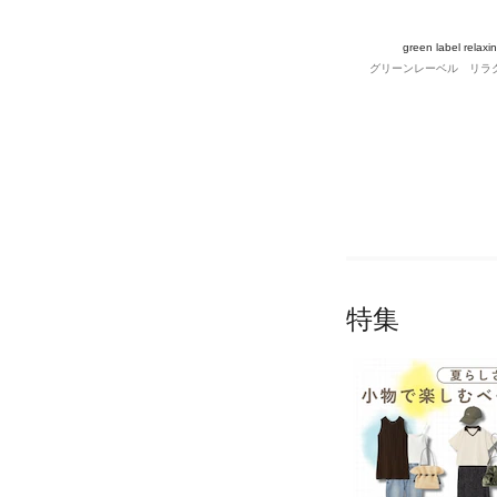
green label relaxi
グリーンレーベル リラ
特集