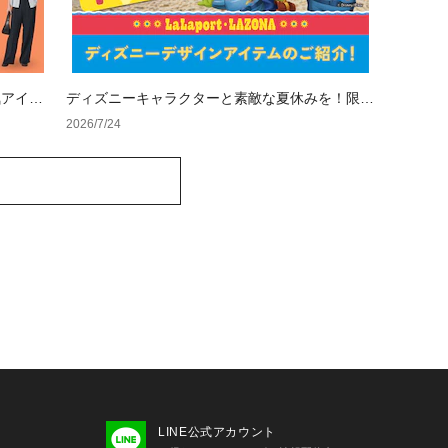
気アイテ
ディズニーキャラクターと素敵な夏休みを！限定
&人気アイテム特集
2026/7/24
LINE公式アカウント