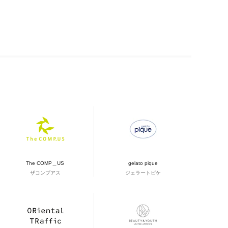
The COMP＿US
gelato pique
ザコンプアス
ジェラートピケ