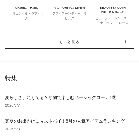
ORiental TRaffic
Afternoon Tea LIVING
BEAUTY&YOUTH
UNITED ARROWS
オリエンタルトラフィッ
アフタヌーンティー・リ
ク
ビング
ビューティー＆ユース
ユナイテッドアローズ
もっと見る
特集
夏らしさ、足りてる？小物で楽しむベーシックコーデ4選
2026/8/7
真夏のお出かけにマストバイ！8月の人気アイテムランキング
2026/8/3