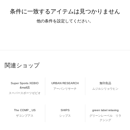
条件に一致するアイテムは見つかりません
他の条件を設定してください。
関連ショップ
Super Sports XEBIO
URBAN RESEARCH
無印良品
&mall店
アーバンリサーチ
ムジルシリョウヒン
スーパースポーツゼビオ
The COMP＿US
SHIPS
green label relaxing
ザコンプアス
シップス
グリーンレーベル リラ
クシング