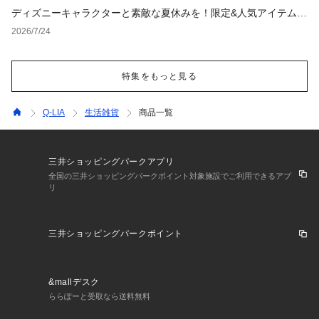
ディズニーキャラクターと素敵な夏休みを！限定&人気アイテム特
集
2026/7/24
特集をもっと見る
Q-LIA
生活雑貨
商品一覧
三井ショッピングパークアプリ
全国の三井ショッピングパークポイント対象施設でご利用できるアプ
リ
三井ショッピングパークポイント
&mallデスク
ららぽーと受取なら送料無料