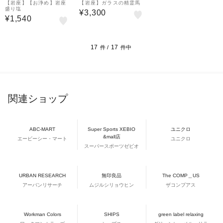
【岩座】【お浄め】岩座
【岩座】ガラスの精霊馬
盛り塩
¥3,300
¥1,540
17
17
件 /
件中
関連ショップ
ABC-MART
Super Sports XEBIO
ユニクロ
&mall店
エービーシー・マート
ユニクロ
スーパースポーツゼビオ
URBAN RESEARCH
無印良品
The COMP＿US
アーバンリサーチ
ムジルシリョウヒン
ザコンプアス
Workman Colors
SHIPS
green label relaxing